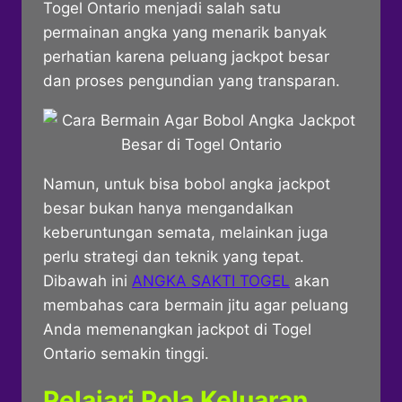
Togel Ontario menjadi salah satu
permainan angka yang menarik banyak
perhatian karena peluang jackpot besar
dan proses pengundian yang transparan.
Namun, untuk bisa bobol angka jackpot
besar bukan hanya mengandalkan
keberuntungan semata, melainkan juga
perlu strategi dan teknik yang tepat.
Dibawah ini
ANGKA SAKTI TOGEL
akan
membahas cara bermain jitu agar peluang
Anda memenangkan jackpot di Togel
Ontario semakin tinggi.
Pelajari Pola Keluaran