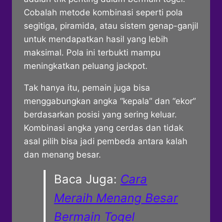
Cobalah metode kombinasi seperti pola
segitiga, piramida, atau sistem genap-ganjil
untuk mendapatkan hasil yang lebih
maksimal. Pola ini terbukti mampu
meningkatkan peluang jackpot.
Tak hanya itu, pemain juga bisa
menggabungkan angka “kepala” dan “ekor”
berdasarkan posisi yang sering keluar.
Kombinasi angka yang cerdas dan tidak
asal pilih bisa jadi pembeda antara kalah
dan menang besar.
Baca Juga:
Cara
Meraih Menang Besar
Bermain Togel