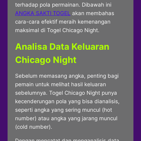
terhadap pola permainan. Dibawah ini
ANGKA SAKTI TOGEL
akan membahas
cara-cara efektif meraih kemenangan
maksimal di Togel Chicago Night.
Analisa Data Keluaran
Chicago Night
Sebelum memasang angka, penting bagi
pemain untuk melihat hasil keluaran
sebelumnya. Togel Chicago Night punya
kecenderungan pola yang bisa dianalisis,
seperti angka yang sering muncul (hot
number) atau angka yang jarang muncul
(cold number).
Dengan mencatat dan menganalisis data