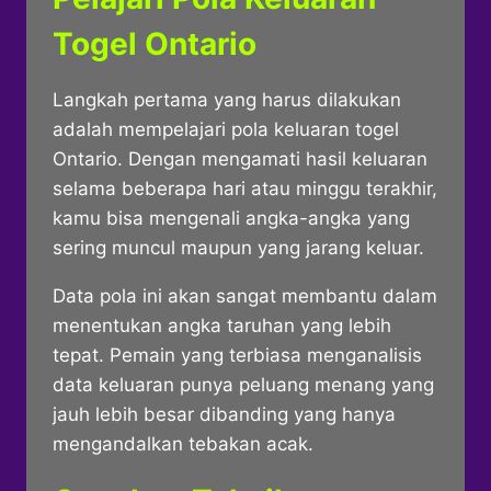
Togel Ontario
Langkah pertama yang harus dilakukan
adalah mempelajari pola keluaran togel
Ontario. Dengan mengamati hasil keluaran
selama beberapa hari atau minggu terakhir,
kamu bisa mengenali angka-angka yang
sering muncul maupun yang jarang keluar.
Data pola ini akan sangat membantu dalam
menentukan angka taruhan yang lebih
tepat. Pemain yang terbiasa menganalisis
data keluaran punya peluang menang yang
jauh lebih besar dibanding yang hanya
mengandalkan tebakan acak.