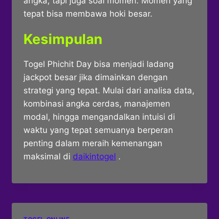
angka, tapi juga soal momen. Momen yang
tepat bisa membawa hoki besar.
Kesimpulan
Togel Phichit Day bisa menjadi ladang
jackpot besar jika dimainkan dengan
strategi yang tepat. Mulai dari analisa data,
kombinasi angka cerdas, manajemen
modal, hingga mengandalkan intuisi di
waktu yang tepat semuanya berperan
penting dalam meraih kemenangan
maksimal di
daikintogel
.