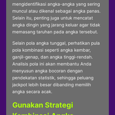
mengidentifikasi angka-angka yang sering
muncul atau dikenal sebagai angka panas.
Selain itu, penting juga untuk mencatat
angka dingin yang jarang keluar agar tidak
memasang taruhan pada angka tersebut.
Selain pola angka tunggal, perhatikan pula
pola kombinasi seperti angka kembar,
ganjil-genap, dan angka tinggi-rendah.
Analisis pola ini akan membantu Anda
menyusun angka bocoran dengan
pendekatan statistik, sehingga peluang
jackpot lebih besar dibanding memilih
angka secara acak.
Gunakan Strategi