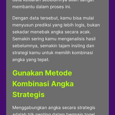
membantu dalam proses ini.
Dengan data tersebut, kamu bisa mulai
menyusun prediksi yang lebih logis, bukan
sekadar menebak angka secara acak.
Semakin sering kamu menganalisis hasil
sebelumnya, semakin tajam insting dan
strategi kamu untuk memilih kombinasi
angka yang tepat.
Gunakan Metode
Kombinasi Angka
Strategis
Menggabungkan angka secara strategis
adalah trik penting dalam bermain togel.