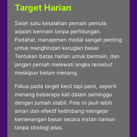
Target Harian
Salah satu kesalahan pemain pemula
adalah bermain tanpa perhitungan.
Padahal, manajemen modal sangat penting
untuk menghindari kerugian besar.
Tentukan batas harian untuk bermain, dan
jangan pernah melewati angka tersebut
meskipun belum menang.
Fokus pada target kecil tapi pasti, seperti
menang beberapa kali dalam seminggu
dengan jumlah stabil. Pola ini jauh lebih
aman dan efektif ketimbang mengejar
kemenangan besar secara instan namun
tanpa strategi jelas.