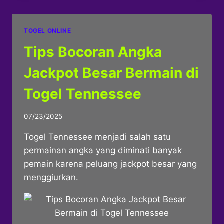
TOGEL ONLINE
Tips Bocoran Angka
Jackpot Besar Bermain di
Togel Tennessee
07/23/2025
Togel Tennessee menjadi salah satu
permainan angka yang diminati banyak
pemain karena peluang jackpot besar yang
menggiurkan.