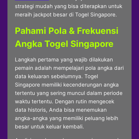
strategi mudah yang bisa diterapkan untuk
meraih jackpot besar di Togel Singapore.
Pahami Pola & Frekuensi
Angka Togel Singapore
Langkah pertama yang wajib dilakukan
pemain adalah mempelajari pola angka dari
data keluaran sebelumnya. Togel
Singapore memiliki kecenderungan angka
tertentu yang sering muncul dalam periode
waktu tertentu. Dengan rutin mengecek
data historis, Anda bisa menemukan
angka-angka yang memiliki peluang lebih
besar untuk keluar kembali.