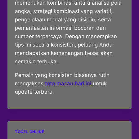
memerlukan kombinasi antara analisa pola
angka, strategi kombinasi yang variatif,
pengelolaan modal yang disiplin, serta
pemanfaatan informasi bocoran dari
sumber terpercaya. Dengan menerapkan
tips ini secara konsisten, peluang Anda
mendapatkan kemenangan besar akan
semakin terbuka.
Pemain yang konsisten biasanya rutin
mengakses
toto macau hari ini
untuk
update terbaru.
TOGEL ONLINE