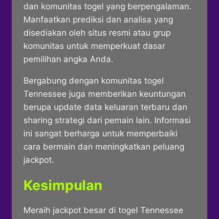
dan komunitas togel yang berpengalaman.
Manfaatkan prediksi dan analisa yang
disediakan oleh situs resmi atau grup
komunitas untuk memperkuat dasar
pemilihan angka Anda.
Bergabung dengan komunitas togel
Tennessee juga memberikan keuntungan
berupa update data keluaran terbaru dan
sharing strategi dari pemain lain. Informasi
ini sangat berharga untuk memperbaiki
cara bermain dan meningkatkan peluang
jackpot.
Kesimpulan
Meraih jackpot besar di togel Tennessee