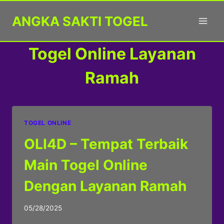
Skip
ANGKA SAKTI TOGEL
to
content
Togel Online Layanan
Ramah
TOGEL ONLINE
OLI4D – Tempat Terbaik
Main Togel Online
Dengan Layanan Ramah
05/28/2025