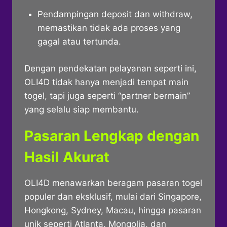
Pendampingan deposit dan withdraw,
memastikan tidak ada proses yang
gagal atau tertunda.
Dengan pendekatan pelayanan seperti ini,
OLI4D tidak hanya menjadi tempat main
togel, tapi juga seperti “partner bermain”
yang selalu siap membantu.
Pasaran Lengkap dengan
Hasil Akurat
OLI4D menawarkan beragam pasaran togel
populer dan eksklusif, mulai dari Singapore,
Hongkong, Sydney, Macau, hingga pasaran
unik seperti Atlanta, Mongolia, dan