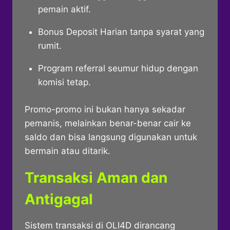
pemain aktif.
Bonus Deposit Harian tanpa syarat yang
rumit.
Program referral seumur hidup dengan
komisi tetap.
Promo-promo ini bukan hanya sekadar
pemanis, melainkan benar-benar cair ke
saldo dan bisa langsung digunakan untuk
bermain atau ditarik.
Transaksi Aman dan
Antigagal
Sistem transaksi di OLI4D dirancang