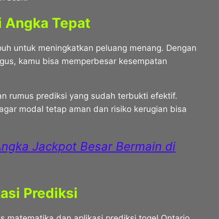
i Angka Tepat
mpuh untuk meningkatkan peluang menang. Dengan
igus, kamu bisa memperbesar kesempatan
n rumus prediksi yang sudah terbukti efektif.
agar modal tetap aman dan risiko kerugian bisa
Angka Jackpot Besar Bermain di
si Prediksi
 matematika dan aplikasi prediksi togel Ontario