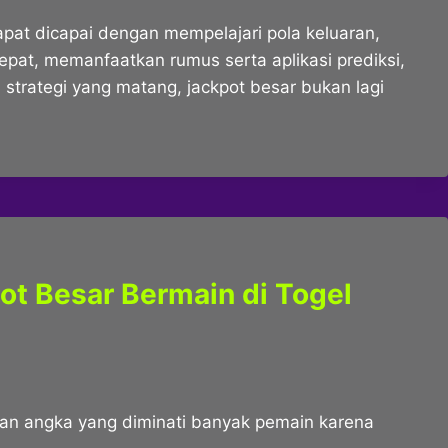
apat dicapai dengan mempelajari pola keluaran,
pat, memanfaatkan rumus serta aplikasi prediksi,
 strategi yang matang, jackpot besar bukan lagi
ot Besar Bermain di Togel
nan angka yang diminati banyak pemain karena