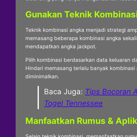
Gunakan Teknik Kombinas
Teknik kombinasi angka menjadi strategi a
memasang beberapa kombinasi angka sekal
mendapatkan angka jackpot.
Pilih kombinasi berdasarkan data keluaran da
Hindari memasang terlalu banyak kombinasi 
diminimalkan.
Baca Juga:
Tips Bocoran 
Togel Tennessee
Manfaatkan Rumus & Aplika
Selain teknik kombinasi, memanfaatkan rumus