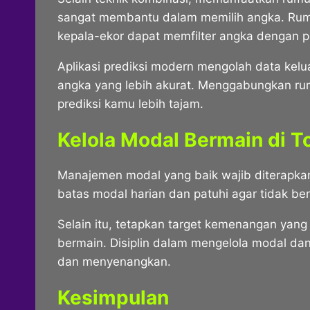
sangat membantu dalam memilih angka. Rumus
kepala-ekor dapat memfilter angka dengan pe
Aplikasi prediksi modern mengolah data ke
angka yang lebih akurat. Menggabungkan ru
prediksi kamu lebih tajam.
Kelola Modal Bermain di T
Manajemen modal yang baik wajib diterapkan
batas modal harian dan patuhi agar tidak be
Selain itu, tetapkan target kemenangan yang 
bermain. Disiplin dalam mengelola modal dan
dan menyenangkan.
Kesimpulan