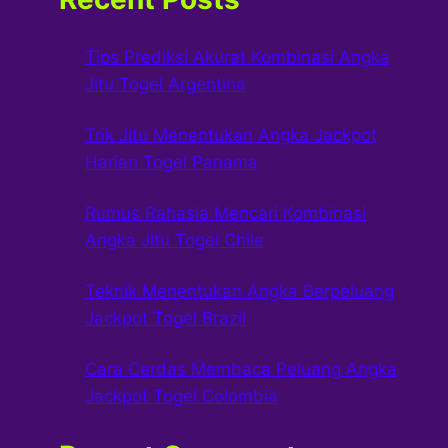
Tips Prediksi Akurat Kombinasi Angka
Jitu Togel Argentina
Trik Jitu Menentukan Angka Jackpot
Harian Togel Panama
Rumus Rahasia Mencari Kombinasi
Angka Jitu Togel Chile
Teknik Menentukan Angka Berpeluang
Jackpot Togel Brazil
Cara Cerdas Membaca Peluang Angka
Jackpot Togel Colombia