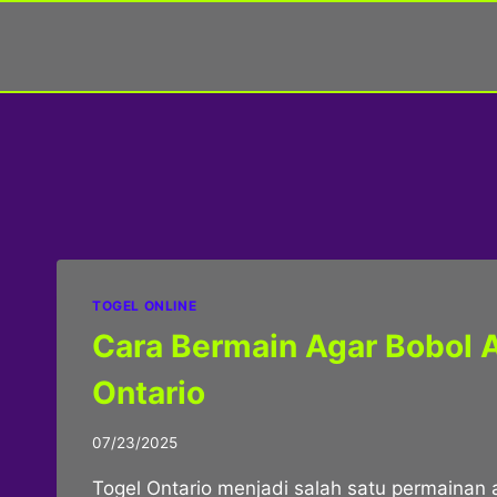
Skip
to
content
TOGEL ONLINE
Cara Bermain Agar Bobol A
Ontario
07/23/2025
Togel Ontario menjadi salah satu permainan