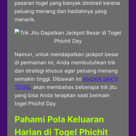
pasaran togel yang banyak diminati karena
peluang menang dan hadiahnya yang
menarik.
Namun, untuk mendapatkan jackpot besar
di permainan ini, Anda membutuhkan trik
dan strategi khusus agar peluang menang
semakin tinggi. Dibawah ini
ANGKA SAKTI
TOGEL
akan membahas beberapa trik jitu
yang bisa Anda terapkan saat bermain
togel Phichit Day.
Pahami Pola Keluaran
Harian di Togel Phichit