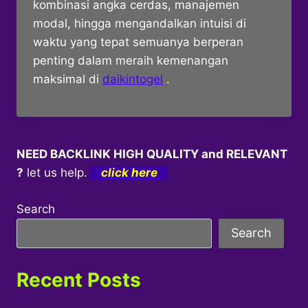
kombinasi angka cerdas, manajemen
modal, hingga mengandalkan intuisi di
waktu yang tepat semuanya berperan
penting dalam meraih kemenangan
maksimal di
daikintogel
.
NEED BACKLINK HIGH QUALITY and RELEVANT
?
let us help.
click here
Search
Search
Recent Posts