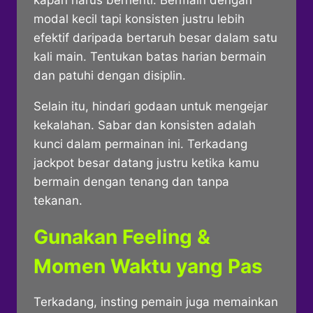
kapan harus berhenti. Bermain dengan
modal kecil tapi konsisten justru lebih
efektif daripada bertaruh besar dalam satu
kali main. Tentukan batas harian bermain
dan patuhi dengan disiplin.
Selain itu, hindari godaan untuk mengejar
kekalahan. Sabar dan konsisten adalah
kunci dalam permainan ini. Terkadang
jackpot besar datang justru ketika kamu
bermain dengan tenang dan tanpa
tekanan.
Gunakan Feeling &
Momen Waktu yang Pas
Terkadang, insting pemain juga memainkan