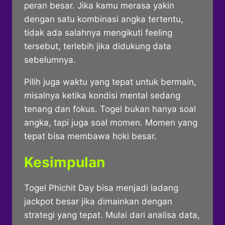
peran besar. Jika kamu merasa yakin
dengan satu kombinasi angka tertentu,
tidak ada salahnya mengikuti feeling
tersebut, terlebih jika didukung data
sebelumnya.
Pilih juga waktu yang tepat untuk bermain,
misalnya ketika kondisi mental sedang
tenang dan fokus. Togel bukan hanya soal
angka, tapi juga soal momen. Momen yang
tepat bisa membawa hoki besar.
Kesimpulan
Togel Phichit Day bisa menjadi ladang
jackpot besar jika dimainkan dengan
strategi yang tepat. Mulai dari analisa data,