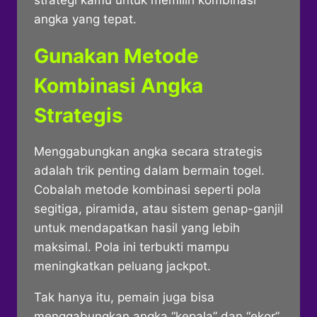
strategi kamu untuk memilih kombinasi
angka yang tepat.
Gunakan Metode
Kombinasi Angka
Strategis
Menggabungkan angka secara strategis
adalah trik penting dalam bermain togel.
Cobalah metode kombinasi seperti pola
segitiga, piramida, atau sistem genap-ganjil
untuk mendapatkan hasil yang lebih
maksimal. Pola ini terbukti mampu
meningkatkan peluang jackpot.
Tak hanya itu, pemain juga bisa
menggabungkan angka “kepala” dan “ekor”