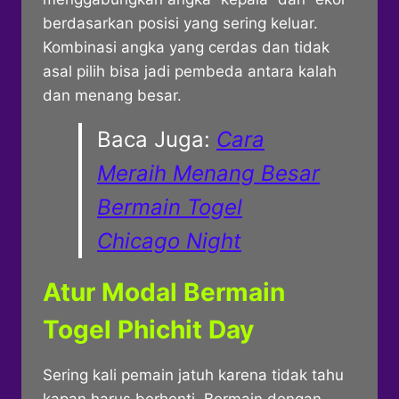
berdasarkan posisi yang sering keluar.
Kombinasi angka yang cerdas dan tidak
asal pilih bisa jadi pembeda antara kalah
dan menang besar.
Baca Juga:
Cara
Meraih Menang Besar
Bermain Togel
Chicago Night
Atur Modal Bermain
Togel Phichit Day
Sering kali pemain jatuh karena tidak tahu